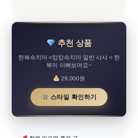
추천 상품
한복속치마 <캉캉속치마 일반 샤샤 < 한
복이 이뻐보여요~
29,000원
스타일 확인하기