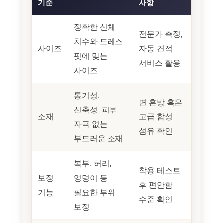
기준
사항
정확한 신체
전문가 측정,
치수와 드레스
사이즈
자동 견적
핏에 맞는
서비스 활용
사이즈
통기성,
면 혼방 혹은
신축성, 피부
소재
고급 합성
자극 없는
섬유 확인
부드러운 소재
복부, 허리,
착용 테스트
보정
엉덩이 등
후 편안함
기능
필요한 부위
수준 확인
보정