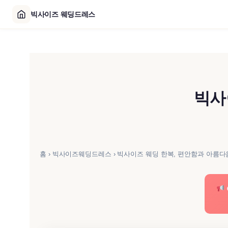
빅사이즈 웨딩드레스
콘
텐
츠
로
빅사
바
로
가
기
홈
›
빅사이즈웨딩드레스
›
빅사이즈 웨딩 한복, 편안함과 아름다