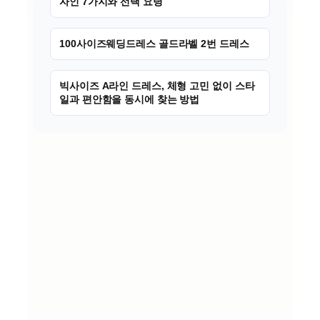
자인 7가지와 선택 요령
100사이즈웨딩드레스 골드라벨 2번 드레스
빅사이즈 A라인 드레스, 체형 고민 없이 스타
일과 편안함을 동시에 찾는 방법