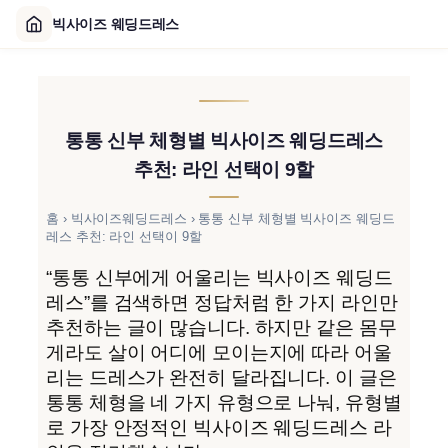
빅사이즈 웨딩드레스
콘
텐
츠
통통 신부 체형별 빅사이즈 웨딩드레스
로
바
추천: 라인 선택이 9할
로
가
홈
›
빅사이즈웨딩드레스
›
통통 신부 체형별 빅사이즈 웨딩드
레스 추천: 라인 선택이 9할
기
“통통 신부에게 어울리는 빅사이즈 웨딩드
레스”를 검색하면 정답처럼 한 가지 라인만
추천하는 글이 많습니다. 하지만 같은 몸무
게라도 살이 어디에 모이는지에 따라 어울
리는 드레스가 완전히 달라집니다. 이 글은
통통 체형을 네 가지 유형으로 나눠, 유형별
로 가장 안정적인 빅사이즈 웨딩드레스 라