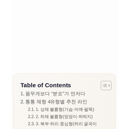
Table of Contents
몸무게보다 “분포”가 먼저다
통통 체형 4유형별 추천 라인
1. 상체 볼륨형(가슴·어깨·팔뚝)
2. 하체 볼륨형(엉덩이·허벅지)
3. 복부·허리 중심형(허리 굴곡이