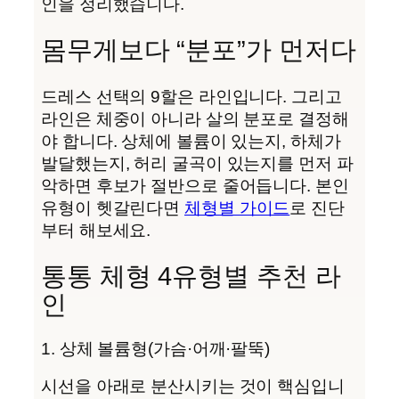
인을 정리했습니다.
몸무게보다 “분포”가 먼저다
드레스 선택의 9할은 라인입니다. 그리고
라인은 체중이 아니라 살의 분포로 결정해
야 합니다. 상체에 볼륨이 있는지, 하체가
발달했는지, 허리 굴곡이 있는지를 먼저 파
악하면 후보가 절반으로 줄어듭니다. 본인
유형이 헷갈린다면
체형별 가이드
로 진단
부터 해보세요.
통통 체형 4유형별 추천 라
인
1. 상체 볼륨형(가슴·어깨·팔뚝)
시선을 아래로 분산시키는 것이 핵심입니