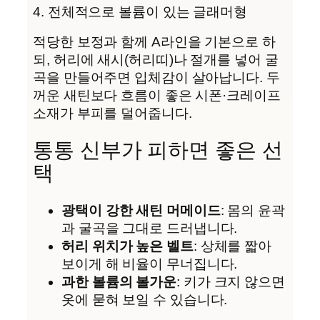
4. 전체적으로 볼륨이 있는 글래머형
적당한 보정과 함께 A라인을 기본으로 하
되, 허리에 새시(허리띠)나 절개를 넣어 굴
곡을 만들어주면 입체감이 살아납니다. 두
꺼운 새틴보다 흐름이 좋은 시폰·크레이프
소재가 부피를 덜어줍니다.
통통 신부가 피하면 좋은 선
택
광택이 강한 새틴 머메이드
: 몸의 윤곽
과 굴곡을 그대로 드러냅니다.
허리 위치가 높은 벨트
: 상체를 짧아
보이게 해 비율이 무너집니다.
과한 볼륨의 볼가운
: 키가 크지 않으면
옷에 묻혀 보일 수 있습니다.