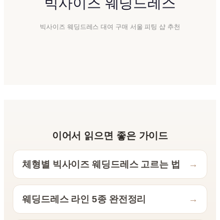
빅사이즈 웨딩드레스
빅사이즈 웨딩드레스 대여 구매 서울 피팅 샵 추천
이어서 읽으면 좋은 가이드
체형별 빅사이즈 웨딩드레스 고르는 법
→
웨딩드레스 라인 5종 완전정리
→