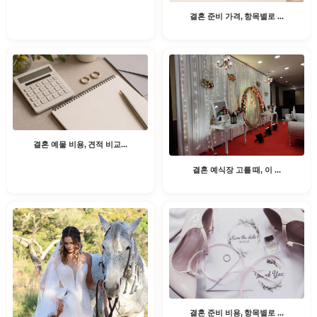
결혼 준비 가격, 항목별로 ...
결혼 예물 비용, 견적 비교...
결혼 예식장 고를 때, 이 ...
결혼 준비 비용, 항목별로 ...