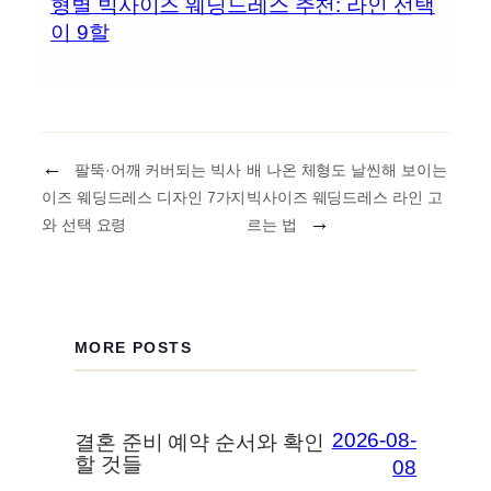
형별 빅사이즈 웨딩드레스 추천: 라인 선택
이 9할
←
팔뚝·어깨 커버되는 빅사
배 나온 체형도 날씬해 보이는
이즈 웨딩드레스 디자인 7가지
빅사이즈 웨딩드레스 라인 고
→
와 선택 요령
르는 법
MORE POSTS
2026-08-
결혼 준비 예약 순서와 확인
할 것들
08