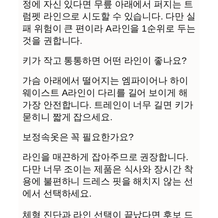
정에 자신 있다면 무릎 아래에서 퍼지는 트
럼펫 라인으로 시도할 수 있습니다. 다만 실
패 위험이 큰 편이라 A라인을 1순위로 두는
것을 권합니다.
키가 작고 통통하면 어떤 라인이 좋나요?
가슴 아래에서 떨어지는 엠파이어나 하이
웨이스트 A라인이 다리를 길어 보이게 해
가장 안전합니다. 트레인이 너무 길면 키가
묻히니 짧게 잡으세요.
보정속옷은 꼭 필요한가요?
라인을 매끈하게 잡아주므로 권장합니다.
다만 너무 조이는 제품은 식사와 장시간 착
용에 불편하니 드레스 핏을 해치지 않는 선
에서 선택하세요.
체형 진단과 라인 선택이 끝났다면 후보 드