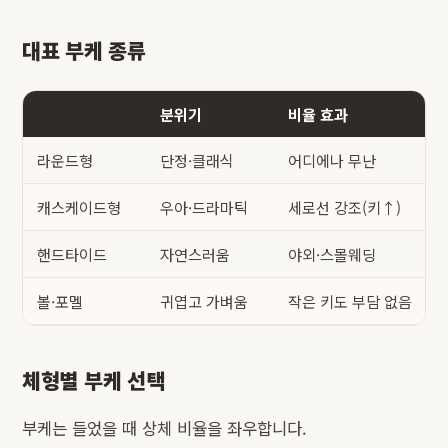
대표 부케 종류
모양
분위기
비율 효과
라운드형
단정·클래식
어디에나 무난
캐스케이드형
우아·드라마틱
세로선 강조(키↑)
핸드타이드
자연스러움
야외·스몰웨딩
볼·포멜
귀엽고 가벼움
작은 키도 부담 없음
체형별 부케 선택
부케는 들었을 때 상체 비율을 좌우합니다.