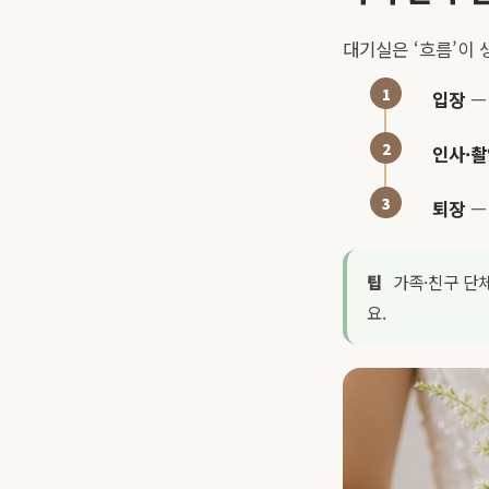
대기실은 ‘흐름’이
입장
—
인사·촬
퇴장
—
팁
가족·친구 단체
요.