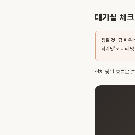
대기실 체
챙길 것
립·파우더
타이밍’도 미리 맞
전체 당일 흐름은
본