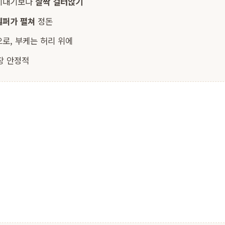
 기대기보다
살짝 걸터앉기
헬퍼가 펼쳐
정돈
로, 부케는 허리 위에
장 안정적