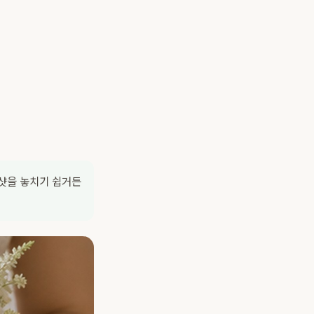
체샷을 놓치기 쉽거든