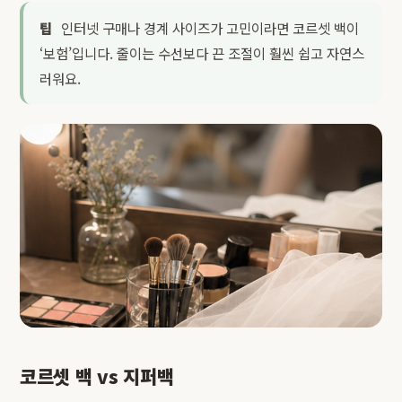
팁
인터넷 구매나 경계 사이즈가 고민이라면 코르셋 백이
‘보험’입니다. 줄이는 수선보다 끈 조절이 훨씬 쉽고 자연스
러워요.
코르셋 백 vs 지퍼백