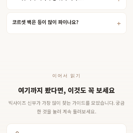
코르셋 백은 등이 많이 파이나요?
이어서 읽기
여기까지 봤다면, 이것도 꼭 보세요
빅사이즈 신부가 가장 많이 찾는 가이드를 모았습니다. 궁금
한 것을 눌러 계속 둘러보세요.