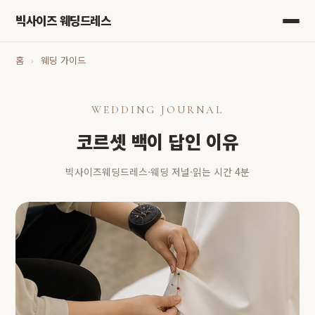
빅사이즈 웨딩드레스
홈
›
웨딩 가이드
WEDDING JOURNAL
코르셋 백이 답인 이유
빅사이즈웨딩드레스
·
웨딩 저널
·
읽는 시간 4분