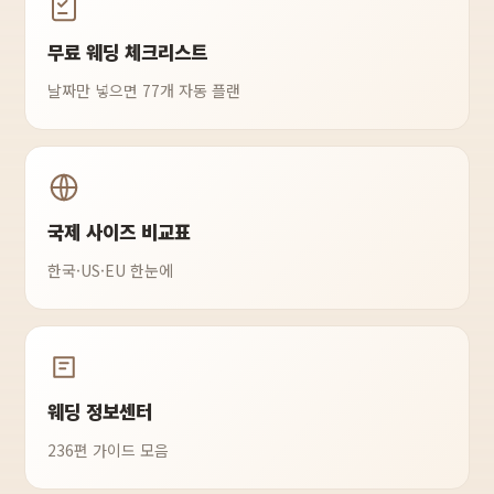
무료 웨딩 체크리스트
날짜만 넣으면 77개 자동 플랜
국제 사이즈 비교표
한국·US·EU 한눈에
웨딩 정보센터
236편 가이드 모음