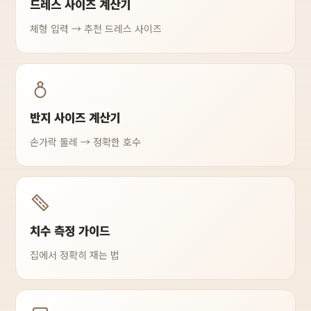
드레스 사이즈 계산기
체형 입력 → 추천 드레스 사이즈
반지 사이즈 계산기
손가락 둘레 → 정확한 호수
치수 측정 가이드
집에서 정확히 재는 법