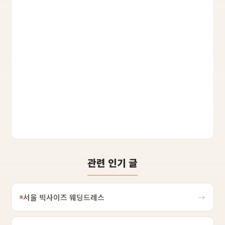
관련 인기 글
서울 빅사이즈 웨딩드레스
→