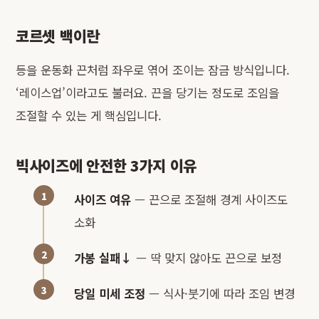
코르셋 백이란
등을 운동화 끈처럼 좌우로 엮어 조이는 잠금 방식입니다.
‘레이스업’이라고도 불러요. 끈을 당기는 정도로 조임을
조절할 수 있는 게 핵심입니다.
빅사이즈에 안전한 3가지 이유
사이즈 여유
— 끈으로 조절해 경계 사이즈도
소화
가봉 실패↓
— 딱 맞지 않아도 끈으로 보정
당일 미세 조정
— 식사·붓기에 따라 조임 변경