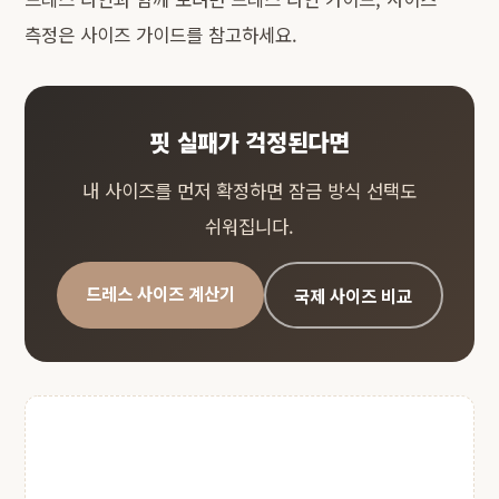
측정은
사이즈 가이드
를 참고하세요.
핏 실패가 걱정된다면
내 사이즈를 먼저 확정하면 잠금 방식 선택도
쉬워집니다.
드레스 사이즈 계산기
국제 사이즈 비교