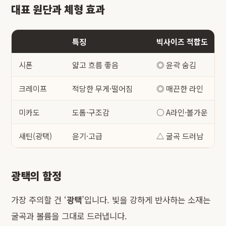
대표 원단과 체형 효과
원단
특징
빅사이즈 적합도
시폰
얇고 흐름 좋음
◎ 윤곽 숨김
크레이프
적당한 무게·떨어짐
◎ 매끈한 라인
미카도
도톰·구조감
○ A라인·볼가운
새틴(광택)
윤기·고급
△ 굴곡 드러남
광택의 함정
가장 주의할 건 ‘
광택
’입니다. 빛을 강하게 반사하는 소재는
굴곡과 볼륨을 그대로 드러냅니다.