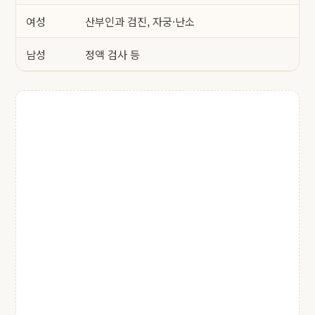
여성
산부인과 검진, 자궁·난소
남성
정액 검사 등