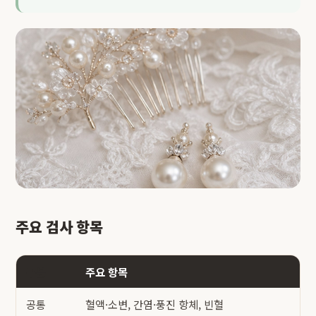
주요 검사 항목
구분
주요 항목
공통
혈액·소변, 간염·풍진 항체, 빈혈