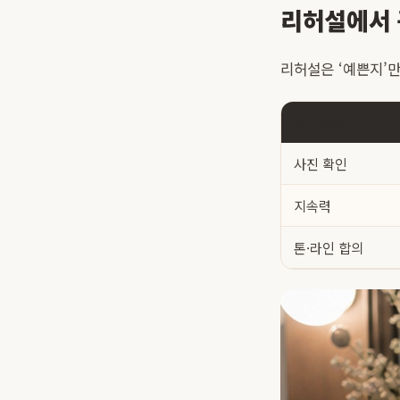
리허설에서 
리허설은 ‘예쁜지’만
점검 항목
사진 확인
지속력
톤·라인 합의