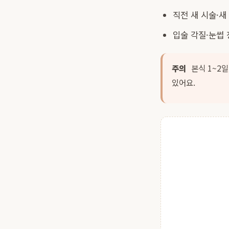
직전 새 시술·
입술 각질·눈썹
주의
본식 1~2일
있어요.