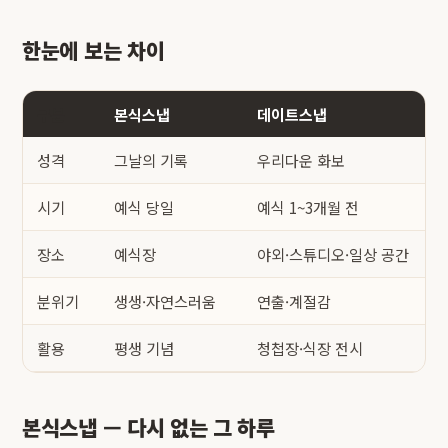
한눈에 보는 차이
구분
본식스냅
데이트스냅
성격
그날의 기록
우리다운 화보
시기
예식 당일
예식 1~3개월 전
장소
예식장
야외·스튜디오·일상 공간
분위기
생생·자연스러움
연출·계절감
활용
평생 기념
청첩장·식장 전시
본식스냅 — 다시 없는 그 하루