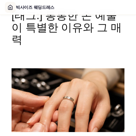
빅사이즈 웨딩드레스
[태그:]
통통한 손 예물
콘
텐
이 특별한 이유와 그 매
츠
로
력
바
로
가
기