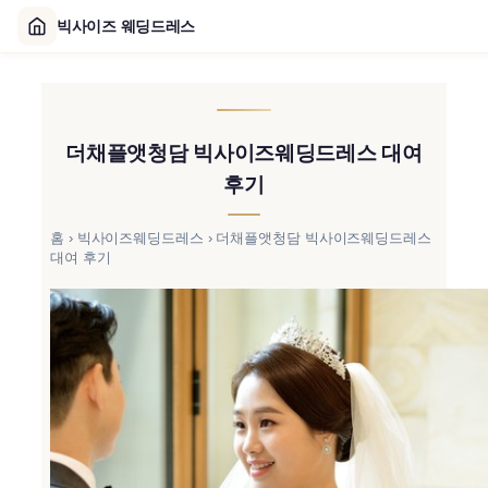
빅사이즈 웨딩드레스
콘
텐
츠
더채플앳청담 빅사이즈웨딩드레스 대여
로
바
후기
로
가
홈
›
빅사이즈웨딩드레스
›
더채플앳청담 빅사이즈웨딩드레스
대여 후기
기