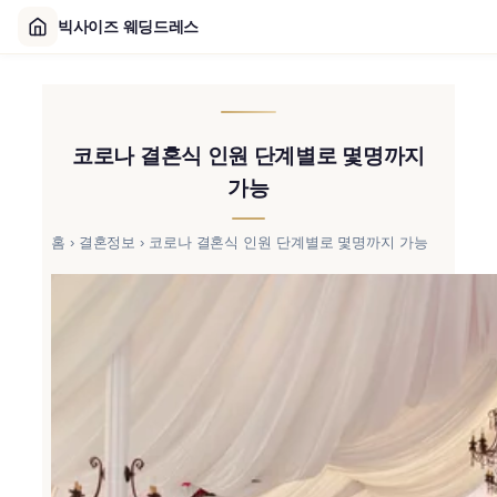
빅사이즈 웨딩드레스
콘
텐
츠
코로나 결혼식 인원 단계별로 몇명까지
로
바
가능
로
가
홈
›
결혼정보
›
코로나 결혼식 인원 단계별로 몇명까지 가능
기