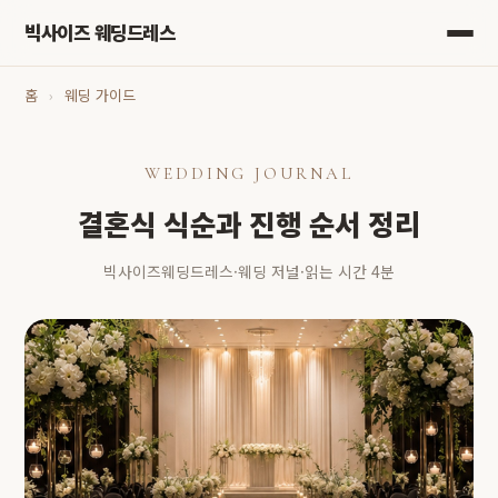
빅사이즈 웨딩드레스
홈
›
웨딩 가이드
WEDDING JOURNAL
결혼식 식순과 진행 순서 정리
빅사이즈웨딩드레스
·
웨딩 저널
·
읽는 시간 4분