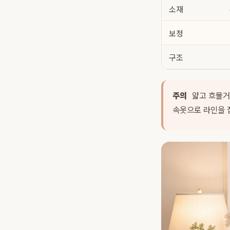
소재
보정
구조
주의
얇고 흐물거
속옷
으로 라인을 