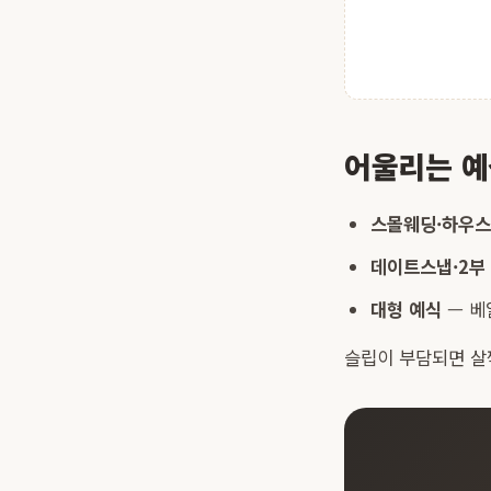
어울리는 예
스몰웨딩·하우스
데이트스냅·2부
대형 예식
— 베
슬립이 부담되면 살