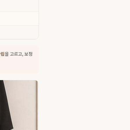
슬립
을 고르고,
보정