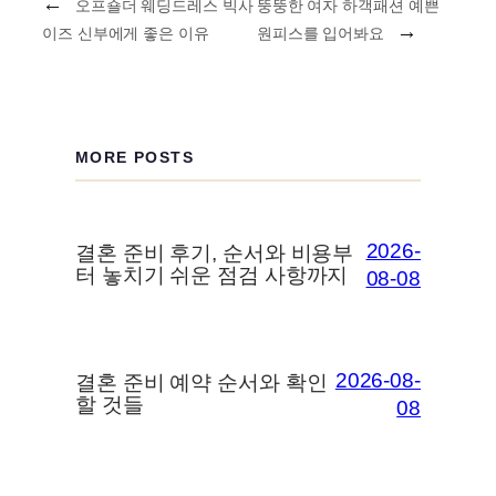
←
오프숄더 웨딩드레스 빅사
뚱뚱한 여자 하객패션 예쁜
→
이즈 신부에게 좋은 이유
원피스를 입어봐요
MORE POSTS
2026-
결혼 준비 후기, 순서와 비용부
터 놓치기 쉬운 점검 사항까지
08-08
2026-08-
결혼 준비 예약 순서와 확인
할 것들
08