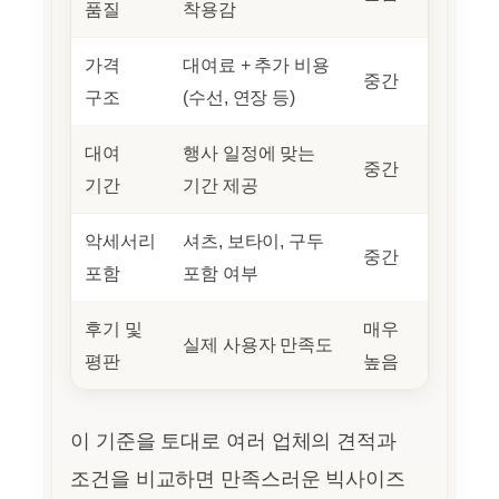
품질
착용감
가격
대여료 + 추가 비용
중간
구조
(수선, 연장 등)
대여
행사 일정에 맞는
중간
기간
기간 제공
악세서리
셔츠, 보타이, 구두
중간
포함
포함 여부
후기 및
매우
실제 사용자 만족도
평판
높음
이 기준을 토대로 여러 업체의 견적과
조건을 비교하면 만족스러운 빅사이즈