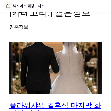
빅사이즈 웨딩드레스
[카테고리:]
결혼정보
콘
텐
츠
결혼정보
로
바
로
가
기
플라워샤워 결혼식 마지막 화