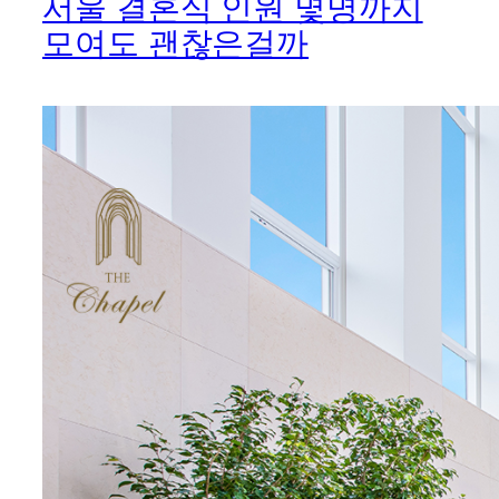
서울 결혼식 인원 몇명까지
모여도 괜찮은걸까