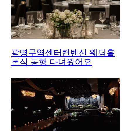
광명무역센터컨벤션 웨딩홀
본식 동행 다녀왔어요