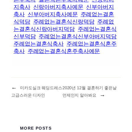
지축사
신랑아버지축사예문
신부아버지
축사
신부아버지축사예문
주례없는결혼
식덕담
주례없는결혼식신랑덕담
주례없
는결혼식신랑아버지덕담
주례없는결혼식
신부덕담
주례없는결혼식신부아버지덕담
주례없는결혼식축사
주례없는결혼식혼주
축사
주례없는결혼식혼주축사예문
←
미카도실크 웨딩드레스
2020년 12월 결혼하기 좋은날
→
고급스러운 디자인
언제인지 알아봐요
MORE POSTS