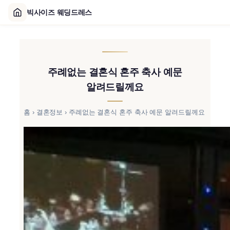
빅사이즈 웨딩드레스
콘
텐
츠
주례없는 결혼식 혼주 축사 예문
로
바
알려드릴께요
로
가
홈
›
결혼정보
›
주례없는 결혼식 혼주 축사 예문 알려드릴께요
기