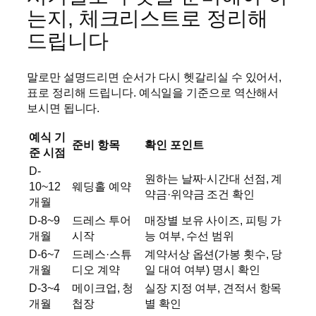
는지, 체크리스트로 정리해
드립니다
말로만 설명드리면 순서가 다시 헷갈리실 수 있어서,
표로 정리해 드립니다. 예식일을 기준으로 역산해서
보시면 됩니다.
예식 기
준비 항목
확인 포인트
준 시점
D-
원하는 날짜·시간대 선점, 계
10~12
웨딩홀 예약
약금·위약금 조건 확인
개월
D-8~9
드레스 투어
매장별 보유 사이즈, 피팅 가
개월
시작
능 여부, 수선 범위
D-6~7
드레스·스튜
계약서상 옵션(가봉 횟수, 당
개월
디오 계약
일 대여 여부) 명시 확인
D-3~4
메이크업, 청
실장 지정 여부, 견적서 항목
개월
첩장
별 확인