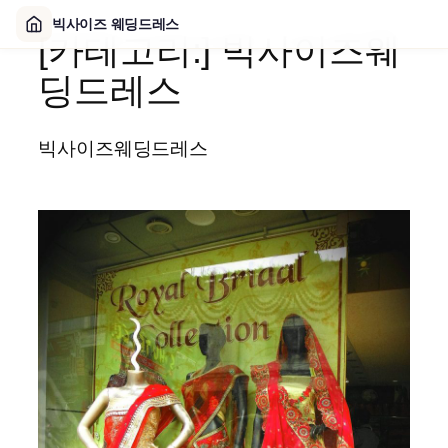
빅사이즈 웨딩드레스
[카테고리:]
빅사이즈웨
콘
텐
딩드레스
츠
로
바
빅사이즈웨딩드레스
로
가
기