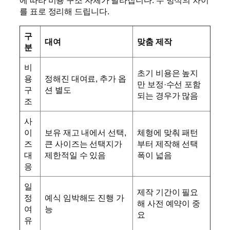
에 따라 비용 구조 자체가 달라집니다. 두 방식의 차이
를 표로 정리해 드립니다.
구
대여
맞춤 제작
분
비
초기 비용은 높지
용
정해진 대여료, 추가 옵
만 보정·수선 포함
구
션 별도
되는 경우가 많음
조
사
이
보유 재고 내에서 선택,
체형에 맞춰 패턴
즈
큰 사이즈는 선택지가
부터 제작해 선택
대
제한적일 수 있음
폭이 넓음
응
일
제작 기간이 필요
정
예식 임박해도 진행 가
해 사전 예약이 중
여
능
요
유